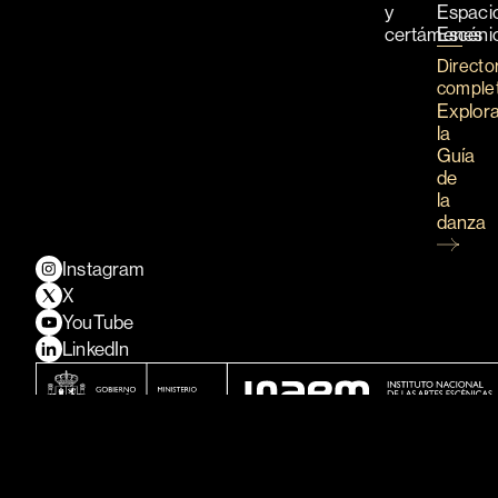
y
Espaci
certámenes
Escéni
Directo
comple
Explor
la
Guía
de
la
danza
Instagram
X
YouTube
LinkedIn