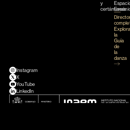
y
Espaci
certámenes
Escéni
Directo
comple
Explor
la
Guía
de
la
danza
Instagram
X
YouTube
LinkedIn