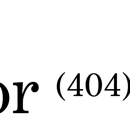
or
(404