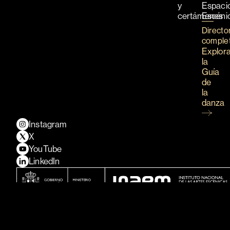
y
Espaci
certámenes
Escéni
Directo
comple
Explor
la
Guía
de
la
danza
Instagram
X
YouTube
LinkedIn