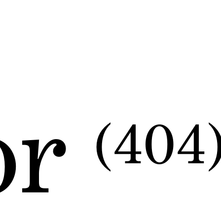
or
(404