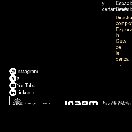
y
Espaci
certámenes
Escéni
Directo
comple
Explor
la
Guía
de
la
danza
Instagram
X
YouTube
LinkedIn