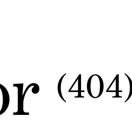
or
(404