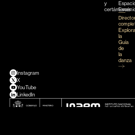
y
Espaci
certámenes
Escéni
Directo
comple
Explor
la
Guía
de
la
danza
Instagram
X
YouTube
LinkedIn