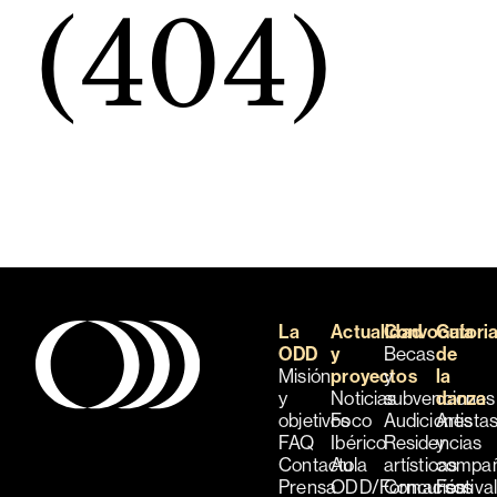
(404)
La
Actualidad
Convocatori
Guía
ODD
y
Becas
de
Misión
proyectos
y
la
y
Noticias
subvenciones
danza
objetivos
Foco
Audiciones
Artista
FAQ
Ibérico
Residencias
y
Contacto
Aula
artísticas
compañ
Prensa
ODD/Formación
Concursos
Festiva