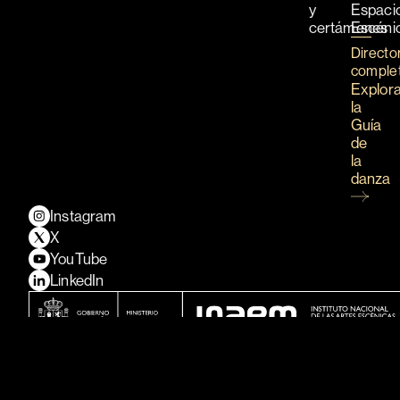
y
Espaci
certámenes
Escéni
Directo
comple
Explor
la
Guía
de
la
danza
Instagram
X
YouTube
LinkedIn