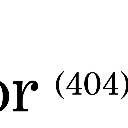
or
(404