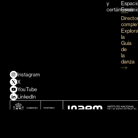
y
Espaci
certámenes
Escéni
Directo
comple
Explor
la
Guía
de
la
danza
Instagram
X
YouTube
LinkedIn