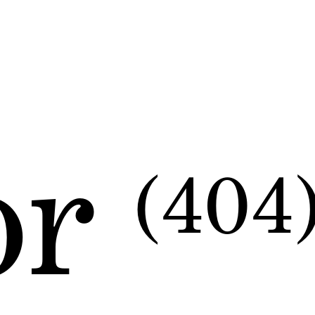
or
(404