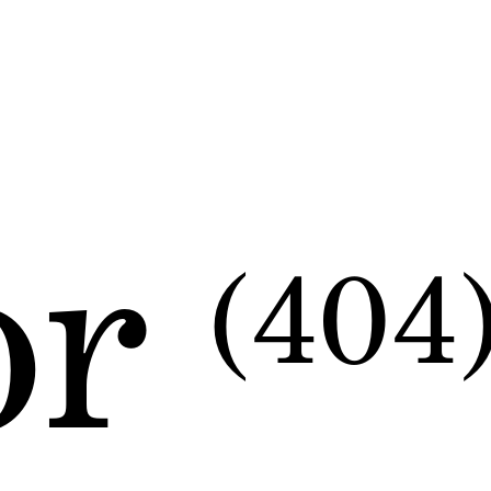
or
(404