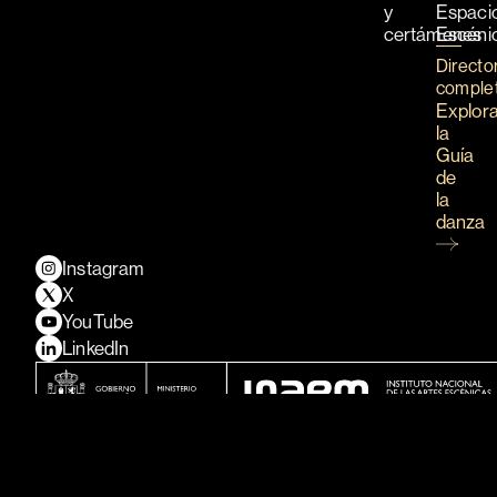
y
Espaci
certámenes
Escéni
Directo
comple
Explor
la
Guía
de
la
danza
Instagram
X
YouTube
LinkedIn