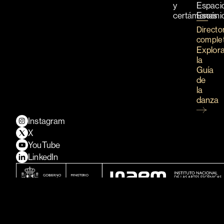
y
Espaci
certámenes
Escéni
Directo
comple
Explor
la
Guía
de
la
danza
Instagram
X
YouTube
LinkedIn