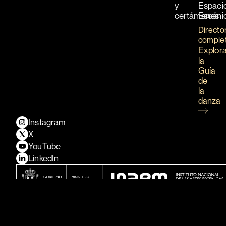
y
Espaci
certámenes
Escéni
Directo
comple
Explor
la
Guía
de
la
danza
Instagram
X
YouTube
LinkedIn