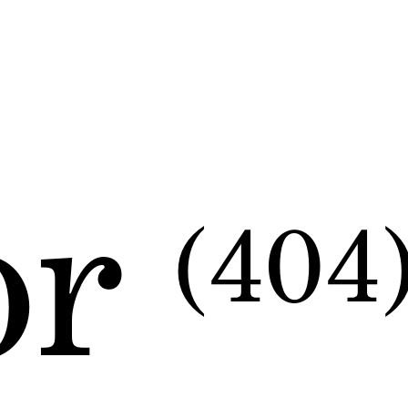
or
(404