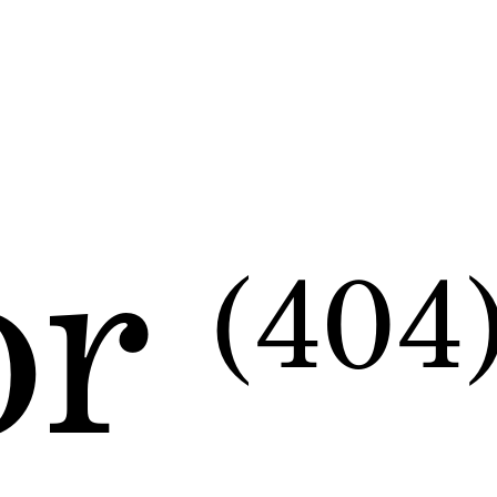
or
(404