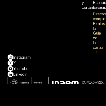
y
Espaci
certámenes
Escéni
Directo
comple
Explor
la
Guía
de
la
danza
Instagram
X
YouTube
LinkedIn