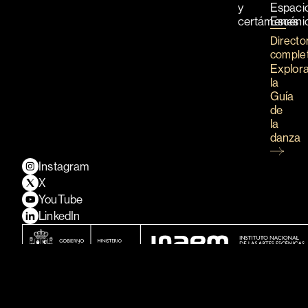
y
Espaci
certámenes
Escéni
Directo
comple
Explor
la
Guía
de
la
danza
Instagram
X
YouTube
LinkedIn