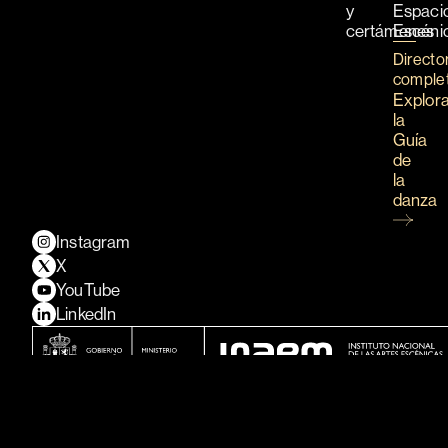
y
Espaci
certámenes
Escéni
Directo
comple
Explor
la
Guía
de
la
danza
Instagram
X
YouTube
LinkedIn