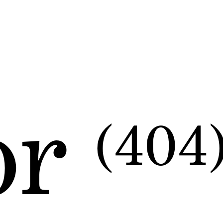
or
(404