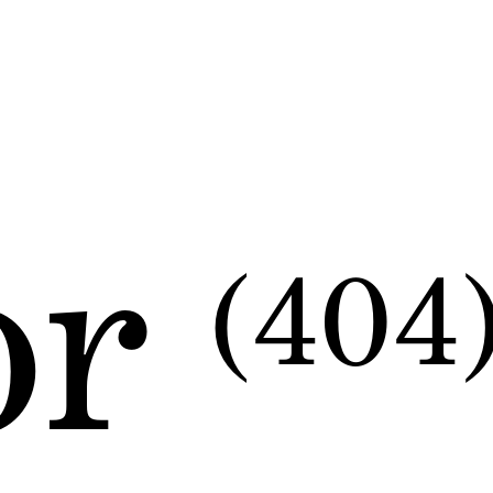
or
(404