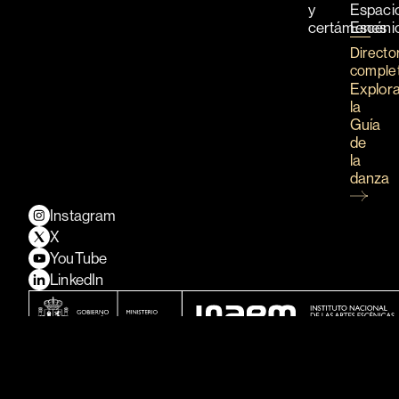
y
Espaci
certámenes
Escéni
Directo
comple
Explor
la
Guía
de
la
danza
Instagram
X
YouTube
LinkedIn