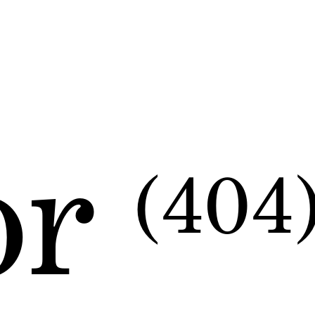
or
(404