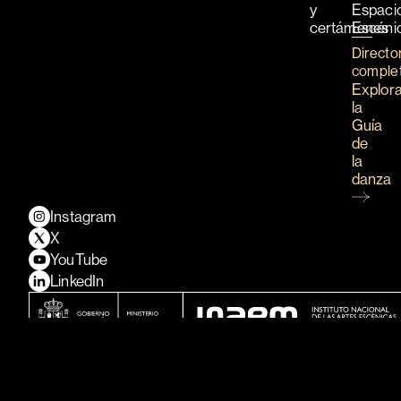
y
Espaci
certámenes
Escéni
Directo
comple
Explor
la
Guía
de
la
danza
Instagram
X
YouTube
LinkedIn