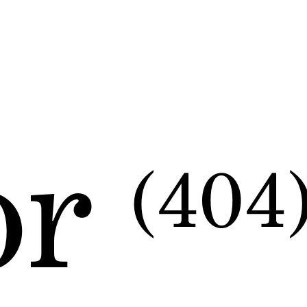
or
(404