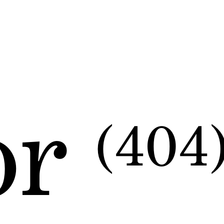
or
(404